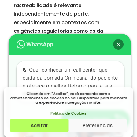
rastreabilidade é relevante
independentemente do porte,
especialmente em contextos com
exigências regulatórias como as da
indústria farmacêutica.
A integração como
👋 Quer conhecer um call center que
vantagem estratégica
cuida da Jornada Omnicanal do paciente
e oferece o melhor Retorno para a sua
empresa? Fale com nossa equipe! 😉
Clicando em "Aceitar", você concorda com o
armazenamento de cookies no seu dispositivo para melhorar
a experiência e navegação no site.
Política de Cookies
Falar com Vendas
Aceitar
Preferências