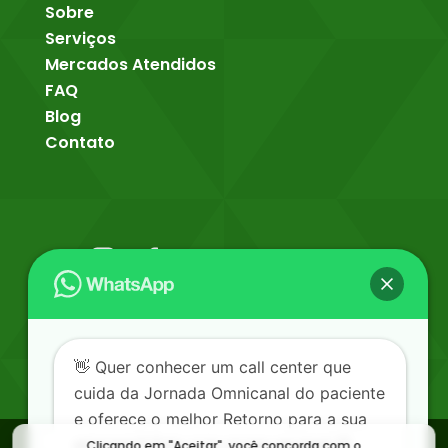
Sobre
Serviços
Mercados Atendidos
FAQ
Blog
Contato
👋 Quer conhecer um call center que
cuida da Jornada Omnicanal do paciente
e oferece o melhor Retorno para a sua
©
2026
Desenvolvido
empresa? Fale com nossa equipe! 😉
Clicando em "Aceitar", você concorda com o