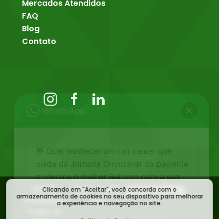
Mercados Atendidos
FAQ
Blog
Contato
👋 Quer conhecer um call center que
cuida da Jornada Omnicanal do paciente
e oferece o melhor Retorno para a sua
empresa? Fale com nossa equipe! 😉
©
2026
Desenvolvido
Clicando em "Aceitar", você concorda com o
armazenamento de cookies no seu dispositivo para melhorar
ProxisMed |
por:
a experiência e navegação no site.
Todos os