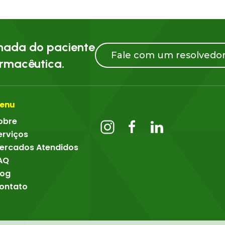
rnada do paciente
Fale com um resolvedor
armacêutica.
enu
obre
erviços
ercados Atendidos
AQ
log
ontato