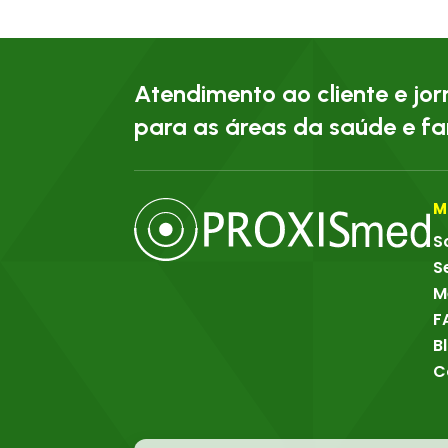
Atendimento ao cliente e jo
para as áreas da saúde e f
M
S
S
M
F
B
C